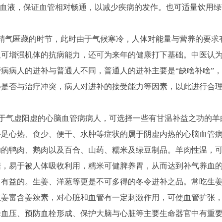
释血液，保证血管相对畅通，以减少疾病的发作。也可适量饮用
是精气匿藏的时节，此时由于气候寒冷，人体对能量与营养的要求
仅可增强机体的抗病能力，还可为来年的健康打下基础。中医认
病病人的进补与普通人不同，普通人的进补主要是“缺啥补啥”
是否与治疗冲突，病人对进补的接受能力等因素，以此进行合理
属于气虚阳虚的心脑血管病病人，可选择一些有甘温补益之功的羊
手足心热、食少、便干、水肿等症状的属于阴虚内热的心脑血管
功的鸭肉、鹅肉以及百合、山药、糯米及绿豆制品。羊肉性温，
糖，易于被人体吸收利用，糯米可健脾养胃，从而达到补气养血
常有益的。生姜、洋葱等更是不可多得的冬令进补之品。常吃生
生姜富含姜辣素，对心脏和血管有一定刺激作用，可使血管扩张
降血压、预防血栓形成、保护大脑与心脏等主要生命器官中有重