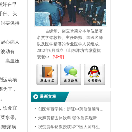
最好在早
手部、头
同时要保持
吉缘堂、创医堂简介本单位是著
名贾学铭教授、主任医师、国医名师
。冠心病人
以及医学精湛的专业医学人员组成。
2012年6月成立《山东潍坊吉缘堂抗
然波动有
衰老中...
[详情]
药，高血压
烈运动项
率为宜，
最新文章
宜。
，饮食宜
创医堂贾学铭：辨证中药修复脑脊...
蔬菜水果。
天麻黄精固体饮料 强体质实现新...
(糖尿病
祝贺贾学铭教授获得中医大师终生...