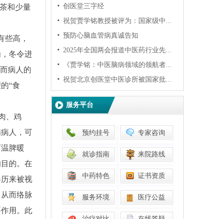
创医堂三字经
绿茶和少量
祝贺贾学铭教授被评为：国家级中...
预防心脑血管病真诚告知
有些高，
2025年全国两会报道中医药行业先...
为，冬令进
《贾学铭：中医脑病领域的领航者...
，而病人的
祝贺北京创医堂中医诊所被国家批...
的“食
服务平台
肉、鸡
病病人，可
预约挂号
专家咨询
可温脾暖
就诊指南
来院路线
的目的。在
中药特色
证书资质
姜历来被视
，从而络脉
服务环境
医疗公益
要作用。此
治疗对比
在线答疑