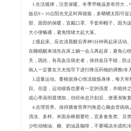
1.生活规律，注意保暖。冬季早晚温差有些大，
饭后9～10点阳光充足时再锻炼，多晒晒太阳可
部、面部的保暖，宜戴口罩、手套和帽子。因为
大小便畅通，避免情绪大起大落。
2.慢起床。应在清晨醒后养神5分钟再起床活
在睡眠醒来须先在床上躺一会儿再起床，避免心
关，因此，有高血压病史者，保持血压平稳，防
病人一定要在大夫指导下进行降压药物的调整(冬
3.适量运动。要根据身心情况锻炼身体，每天有
目。但是，运动锻炼也要有一定的强度，并能持之
或心率虽明显增加，但经休息片刻后，便逐渐恢
4.合理营养。保持膳食营养均衡是心脑血管病
清淡、多样。米面杂粮都要吃，宜多食鱼类、豆
少吃动物油、糖、奶油及咖啡，不要喝凉水或吃冷