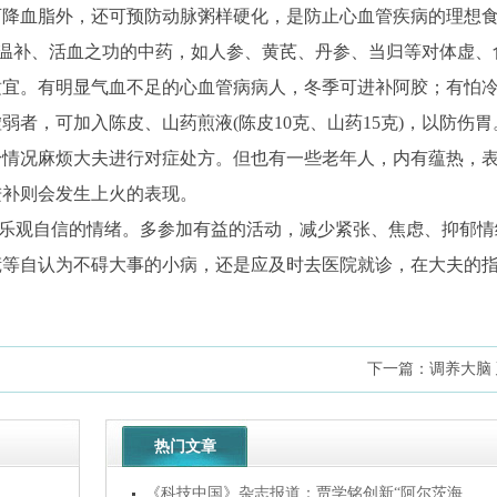
可降血脂外，还可预防动脉粥样硬化，是防止心血管疾病的理想
、温补、活血之功的中药，如人参、黄芪、丹参、当归等对体虚、
适宜。有明显气血不足的心血管病病人，冬季可进补阿胶；有怕
者，可加入陈皮、山药煎液(陈皮10克、山药15克)，以防伤胃
身情况麻烦大夫进行对症处方。但也有一些老年人，内有蕴热，
进补则会发生上火的表现。
乐观自信的情绪。多参加有益的活动，减少紧张、焦虑、抑郁情
慌等自认为不碍大事的小病，还是应及时去医院就诊，在大夫的
下一篇：
调养大脑
热门文章
《科技中国》杂志报道：贾学铭创新“阿尔茨海...