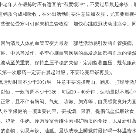
中老年人在锻炼时应有适宜的“温度缓冲”，不要过早晨起来练，
促进钙质合成和吸收，在外出活动时要注意添加衣服，尤其要重视
这些部位受寒可引起末梢血管收缩，加快心跳或冠状动脉痉挛。
动。因为清晨人体的血管应变力最差，骤然活动易引发脑血管疾病
绞疼、中风等发作。冬季心脑血管疾病的高发原因都与血压的骤
止波动至关重要。保持血压平稳的关键：定期监测血压，规范服
天第一次服药一定要在晨起时服，不要吃完早饭再服)。
氧运动时间不少于30分钟，注意不要选择爬山、跑步、打球等激
以恒，一般每周不少于3次，每回20～40分钟，运动量以不增心
复正常，且不伴有胸闷、气短、咳嗽、胸疼等，自我感觉良好为
病人冬季保健的一项重要内容。要戒烟、限酒、提倡低盐低脂饮食
类、鸡蛋、牛奶、瘦肉等富含维生素和矿物质的食物，以及新鲜
的食物，切忌辛辣、油腻。晨练或晚上睡觉前最好喝一杯温蜜水