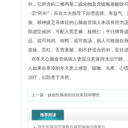
外，它所含的二烯丙基二硫化物及含硫氨基酸除
②“药补”：应在大夫指导下合理选择。有益气
振、精神疲乏等体征的心脑血管病人来说有些为
阳虚症候的，可配入黑芝麻、核桃仁；平日脾胃虚弱
品，或可炖鸡、炖鸭，或可熬汤，病人可根据自
急燥、舌红、舌苔黄腻，则不舒适合药补，盲目
在冬天心脑血管病病人更应注意保持淡泊宁静、
人如果在寒冷的冬天患上感冒、咳嗽、头疼、心
治疗，以防患于未然。
上一篇：
缺血性脑病的症状表现有哪些
推荐阅读
张先生阿尔茨海默症典型病例治愈简介