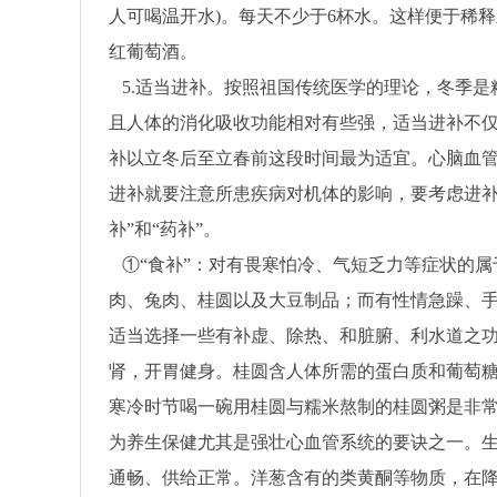
人可喝温开水)。每天不少于6杯水。这样便于稀
红葡萄酒。
5.适当进补。按照祖国传统医学的理论，冬季
且人体的消化吸收功能相对有些强，适当进补不
补以立冬后至立春前这段时间最为适宜。心脑血管
进补就要注意所患疾病对机体的影响，要考虑进补
补”和“药补”。
①“食补”：对有畏寒怕冷、气短乏力等症状的
肉、兔肉、桂圆以及大豆制品；而有性情急躁、
适当选择一些有补虚、除热、和脏腑、利水道之
肾，开胃健身。桂圆含人体所需的蛋白质和葡萄
寒冷时节喝一碗用桂圆与糯米熬制的桂圆粥是非
为养生保健尤其是强壮心血管系统的要诀之一。
通畅、供给正常。洋葱含有的类黄酮等物质，在