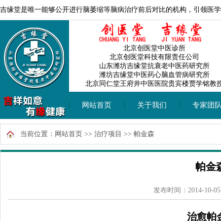
吉缘堂是唯一能够公开进行脑萎缩等脑病治疗前后对比的机构，引领医学
北京创医堂中医诊所
北京创医堂科技有限责任公司
山东潍坊吉缘堂抗衰老中医药研究所
潍坊吉缘堂中医药心脑血管病研究所
北京同仁堂王府井中医医院贵宾楼贾学铭教
网站首页
关于我们
专家团
当前位置：
网站首页
>>
治疗项目
>>
帕金森
帕金
发布时间：2014-10-05
治愈帕