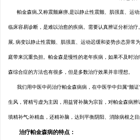
帕金森病,又称震颤麻痹,是以静止性震颤、肌强直、运动
临床容易诊断，是难以治愈的疾病。需要认真辨证分析治疗。
展, 病变以静止性震颤、肌强直、运动迟缓和姿势步态异常
庭带来沉重负担。帕金森是慢性的老年疾病，如果不及时治
森综合症的方法也有很多，但是多数治疗效果并非理想。
我们用中医中药治疗帕金森病病，在中医学中归属“颤证”“
生风，肾精亏虚为主因，用益肾补脑为宗旨，对帕金森病辨
填精补气;补精血，还精补脑，达到平衡阴阳、消除病根之目
治疗帕金森病的特点：